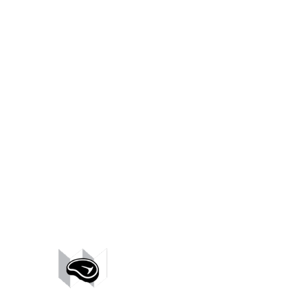
Kuřecí maso
Vepřové maso
Hovězí maso
Králičí maso
Ostatní drůbež
Vejce
Uzeniny
Hotovky