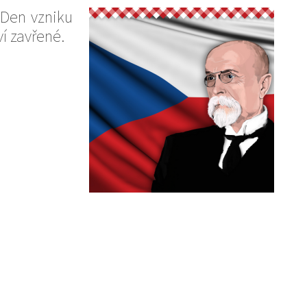
 Den vzniku
í zavřené.