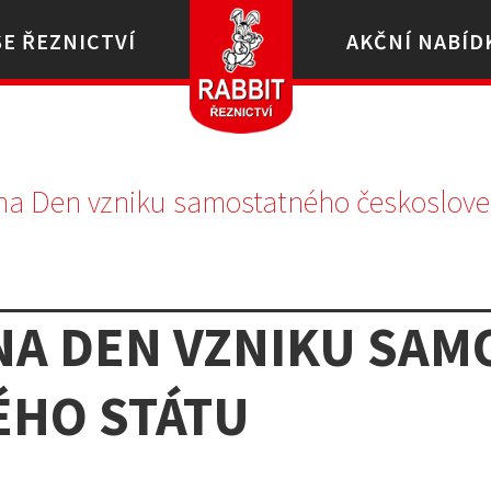
ŠE ŘEZNICTVÍ
AKČNÍ NABÍD
 na Den vzniku samostatného českoslove
 NA DEN VZNIKU SA
HO STÁTU