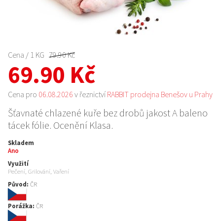
Cena / 1 KG
79.90 Kč
69.90 Kč
Cena pro
06.08.2026
v řeznictví
RABBIT prodejna Benešov u Prahy
Šťavnaté chlazené kuře bez drobů jakost A baleno
tácek fólie. Ocenění Klasa.
Skladem
Ano
Využití
Pečení, Grilování, Vaření
Původ:
ČR
Porážka:
ČR