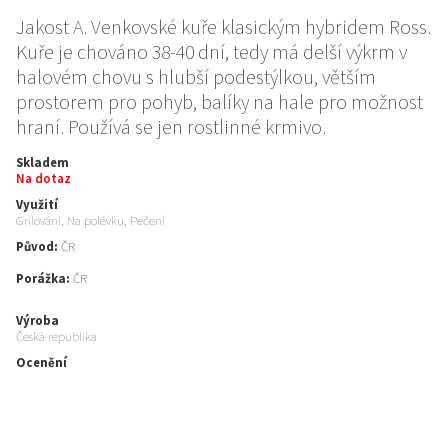
Jakost A. Venkovské kuře klasickým hybridem Ross.
Kuře je chováno 38-40 dní, tedy má delší výkrm v
halovém chovu s hlubší podestýlkou, větším
prostorem pro pohyb, balíky na hale pro možnost
hraní. Používá se jen rostlinné krmivo.
Skladem
Na dotaz
Využití
Grilování, Na polévku, Pečení
Původ:
ČR
Porážka:
ČR
Výroba
Česká republika
Ocenění