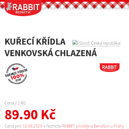
KUŘECÍ KŘÍDLA
VENKOVSKÁ CHLAZENÁ
Cena / 1 KG
89.90 Kč
Cena pro
10.08.2026
v řeznictví
RABBIT prodejna Benešov u Prahy