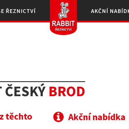
ŠE ŘEZNICTVÍ
AKČNÍ NABÍD
d
T ČESKÝ
BROD
z těchto
Akční nabídka