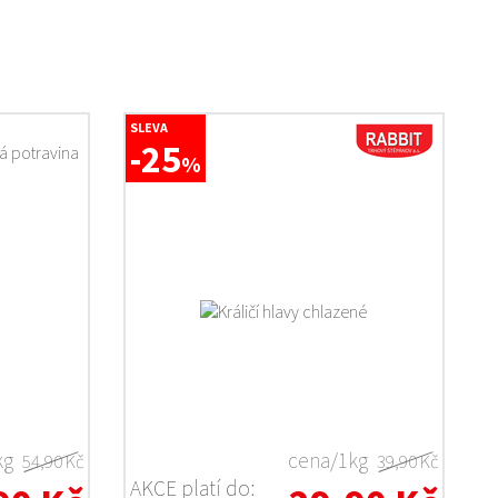
SLEVA
-25
%
kg
cena/1kg
54,90 Kč
39,90 Kč
AKCE platí do: