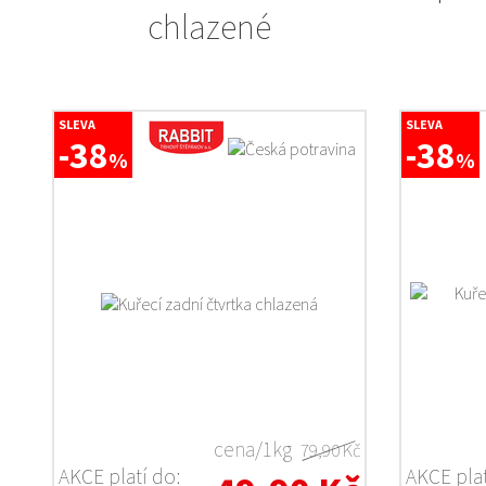
chlazené
SLEVA
SLEVA
-38
-38
%
%
cena/1kg
79,90 Kč
AKCE platí do:
AKCE plat