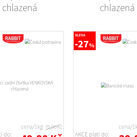
chlazená
chlazená
SLEVA
-27
%
cena/1kg
cena/1
79,90 Kč
í do:
AKCE platí do: