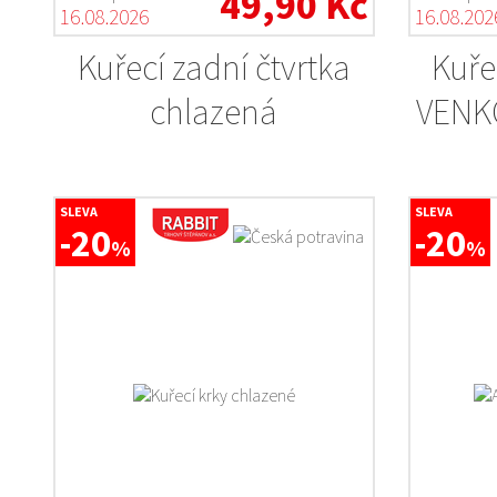
49,90 Kč
16.08.2026
16.08.202
Kuřecí zadní čtvrtka
Kuře
chlazená
VENK
SLEVA
SLEVA
-20
-20
%
%