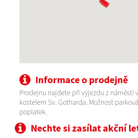
Informace o prodejně
Prodejnu najdete při výjezdu z náměstí 
kostelem Sv. Gotharda. Možnost parkován
poplatek.
Nechte si zasílat akční 