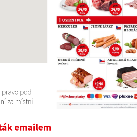
v pravo pod
í za místní
leták emailem