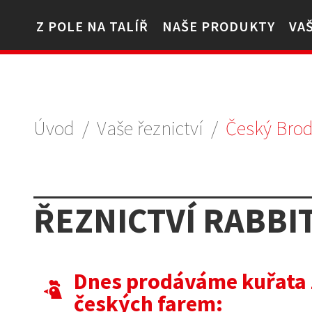
Z POLE NA TALÍŘ
NAŠE PRODUKTY
VA
Úvod
/
Vaše řeznictví
/
Český Bro
ŘEZNICTVÍ RABBI
Dnes prodáváme kuřata 
českých farem: