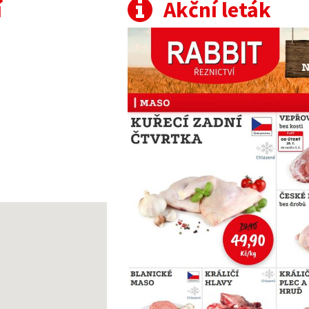
í
Akční leták