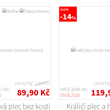
SLEVA
-14
%
cena/1kg
cena/1k
119,90 Kč
í do:
AKCE platí do:
89,90 Kč
119,
6
09.08.2026
vá plec bez kosti
Králičí plec a