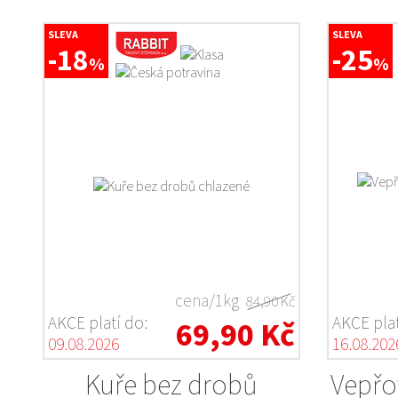
SLEVA
SLEVA
-18
-25
%
%
cena/1kg
84,90 Kč
AKCE platí do:
AKCE plat
69,90 Kč
09.08.2026
16.08.202
Kuře bez drobů
Vepřo