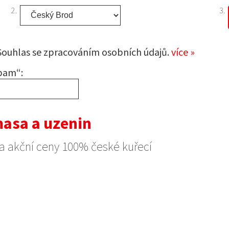
2.
3.
Souhlas se zpracováním osobních údajů.
více »
pam“:
masa a uzenin
za akční ceny 100% české kuřecí