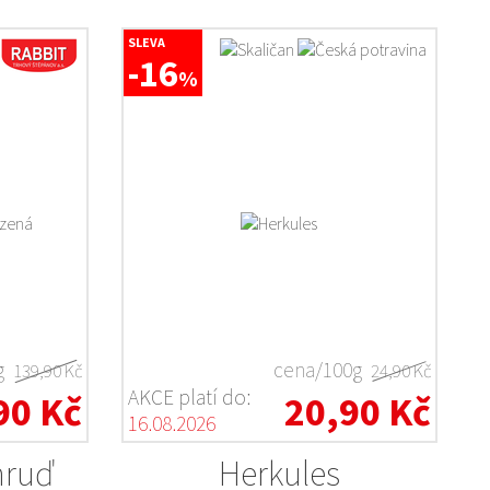
SLEVA
-16
%
g
cena/100g
139,90 Kč
24,90 Kč
AKCE platí do:
90 Kč
20,90 Kč
16.08.2026
 hruď
Herkules