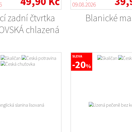
49,90 Kč
39,
6
09.08.2026
cí zadní čtvrtka
Blanické m
OVSKÁ chlazená
SLEVA
-20
%