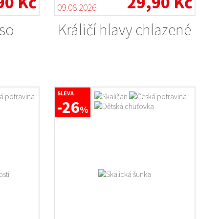
90 Kč
29,90 Kč
09.08.2026
aso
Králičí hlavy chlazené
SLEVA
-26
%