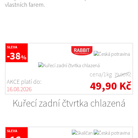
vlastních farem.
SLEVA
-38
%
cena/1kg
79,90 Kč
AKCE platí do:
49,90 Kč
16.08.2026
Kuřecí zadní čtvrtka chlazená
SLEVA