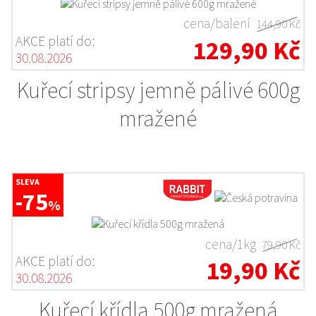
cena/balení
144,90 Kč
AKCE platí do:
129,90 Kč
30.08.2026
Kuřecí stripsy jemně pálivé 600g
mražené
SLEVA
-75
%
cena/1kg
79,90 Kč
AKCE platí do:
19,90 Kč
30.08.2026
Kuřecí křídla 500g mražená