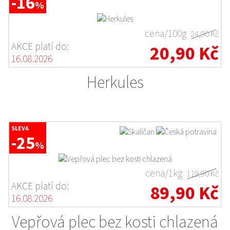
-16
%
cena/100g
24,90 Kč
AKCE platí do:
20,90 Kč
16.08.2026
Herkules
SLEVA
-25
%
cena/1kg
119,90 Kč
AKCE platí do:
89,90 Kč
16.08.2026
Vepřová plec bez kosti chlazená