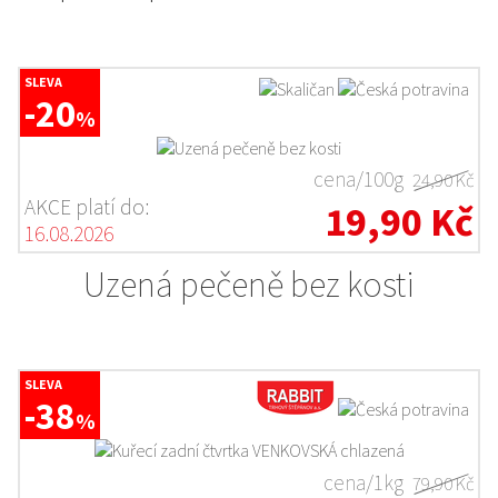
SLEVA
-20
%
cena/100g
24,90 Kč
AKCE platí do:
19,90 Kč
16.08.2026
Uzená pečeně bez kosti
SLEVA
-38
%
cena/1kg
79,90 Kč